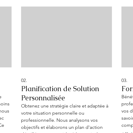
02.
03.
Planification de Solution
For
Personnalisée
e
Béné
soins
profe
Obtenez une stratégie claire et adaptée à
 nous
vos d
votre situation personnelle ou
ec
savoi
professionnelle. Nous analysons vos
 Ce
compl
objectifs et élaborons un plan d'action
voies