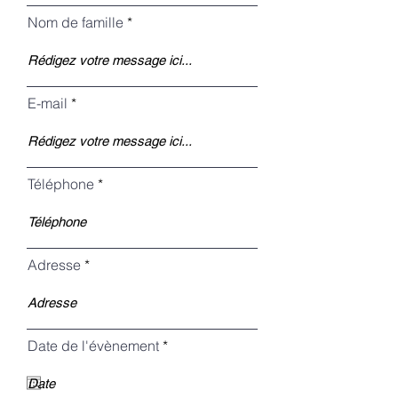
Nom de famille
E-mail
Téléphone
Adresse
r
Date de l'évènement
*
e
q
u